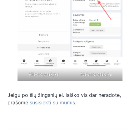
Kliento paskyra
Meistro paskyra
Jeigu po šių žingsnių el. laiško vis dar neradote,
prašome
susisiekti su mumis
.