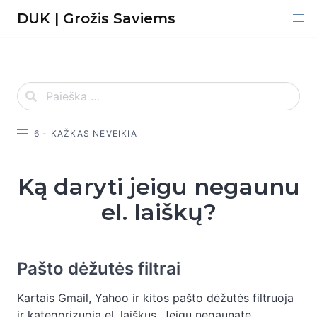
Skip
DUK | Grožis Saviems
to
content
6 - KAŽKAS NEVEIKIA
Ką daryti jeigu negaunu
el. laiškų?
Pašto dėžutės filtrai
Kartais Gmail, Yahoo ir kitos pašto dėžutės filtruoja
ir kategorizuoja el. laiškus. Jeigu negaunate