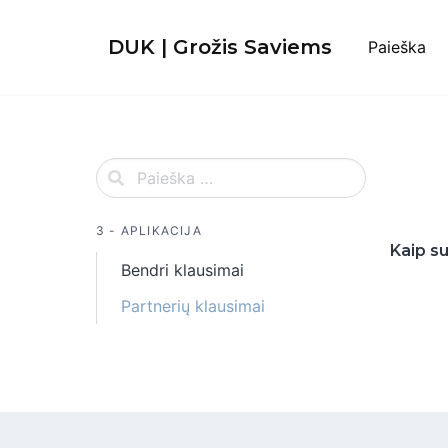
Skip
to
DUK | Grožis Saviems
Paieška
content
3 - APLIKACIJA
Kaip s
Bendri klausimai
Partnerių klausimai